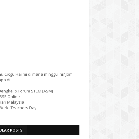
u Cikgu Hailmi di mana minggu ini? Jom
mpa di
 Bengkel & Forum STEM [ASM]
IBSE Online
Hari Malaysia
 World Teachers Day
ULAR POSTS