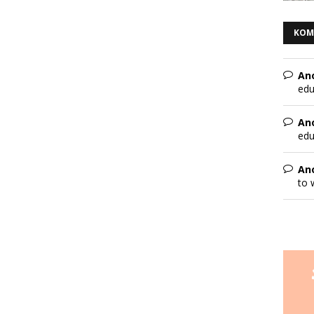
KOM
An
edu
An
edu
An
to 