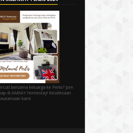
rcuti bersama keluarga ke Perlis? Jom
nap di AMKAY Homestay! Keselesaan
 keutamaan kami