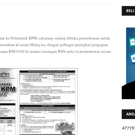
BELI
ran ke Politeknik KPM, sekarang sedang dibuka permohonan untuk
tawarkan di serata Malaysia, dengan pelbagai peringkat pengajian.
rharga RM10.60 di semua cawangan BSN serta isi permohonan secara
AND
4
7
7
1
9