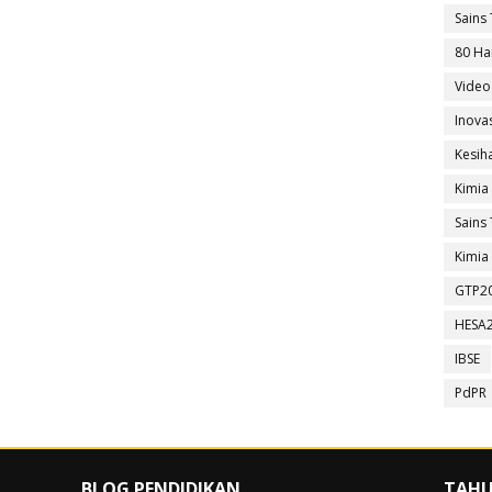
Sains 
80 Ha
Video
Inova
Kesih
Kimia
Sains 
Kimia 
GTP2
HESA
IBSE
PdPR
BLOG PENDIDIKAN
TAHU