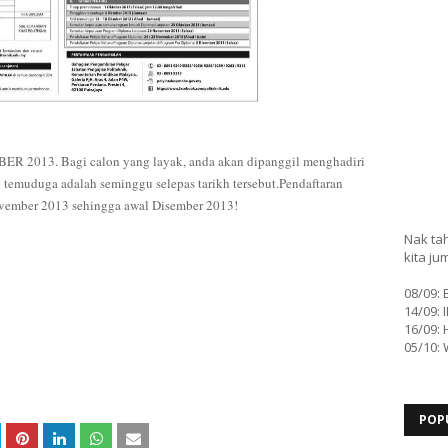
ER 2013. Bagi calon yang layak, anda akan dipanggil menghadiri
emuduga adalah seminggu selepas tarikh tersebut.Pendaftaran
ovember 2013 sehingga awal Disember 2013!
Nak tah
kita ju
08/09:
14/09: 
16/09: 
05/10:
POP