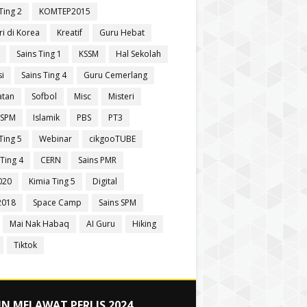
Ting 2
KOMTEP2015
ri di Korea
Kreatif
Guru Hebat
Sains Ting 1
KSSM
Hal Sekolah
si
Sains Ting 4
Guru Cemerlang
atan
Sofbol
Misc
Misteri
 SPM
Islamik
PBS
PT3
Ting 5
Webinar
cikgooTUBE
Ting 4
CERN
Sains PMR
020
Kimia Ting 5
Digital
2018
Space Camp
Sains SPM
Mai Nak Habaq
AI Guru
Hiking
Tiktok
N MELAWAT PERLIS 2024