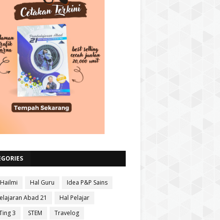
EGORIES
 Hailmi
Hal Guru
Idea P&P Sains
lajaran Abad 21
Hal Pelajar
Ting 3
STEM
Travelog