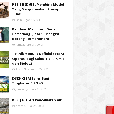
PBS | B6D6E1 : Membina Model
Yang Menggunakan Prinsip
Tuas
Isnin, Ogos 12, 2013
Panduan Memohon Guru
Cemerlang (Fasa 1 : Mengisi
Borang Permohonan)
Jumaat, Mei 31, 2013
Teknik Menulis Definisi Secara
Operasi Bagi Sains, Fizik, Kimia
dan Biologi
Ahad, November 22, 2015
DSKP KSSM Sains Bagi
Tingkatan 1 2 3 4 5
Jumaat, Januari 03, 2020
PBS | B6D4E1 Pencemaran Air
Khamis, Julai 25, 2013