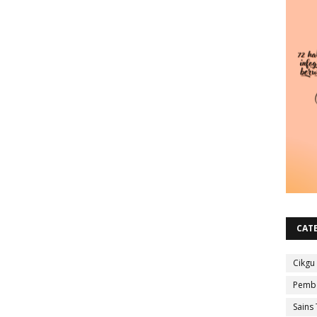
CAT
Cikgu
Pembe
Sains 