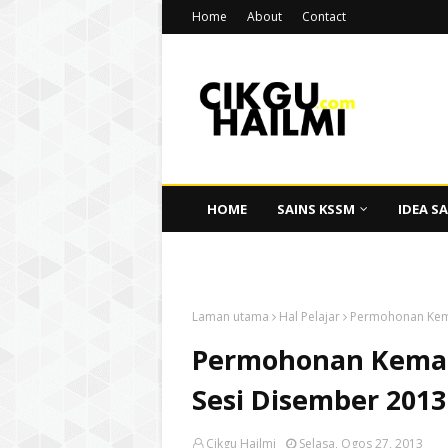
Home
About
Contact
HOME
SAINS KSSM
IDEA SA
CIKGU HAILMI
Laman utama
Hal Pelajar
Permohonan Kema
Permohonan Kemas
Sesi Disember 2013
Cikgu Hailmi
Selasa, Ogos 27, 2013