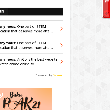
EN
onymous:
One part of STEM
cation that deserves more atte ...
onymous:
One part of STEM
cation that deserves more atte ...
onymous:
AniGo is the best website
watch anime online fo ...
Powered by
Sneeit