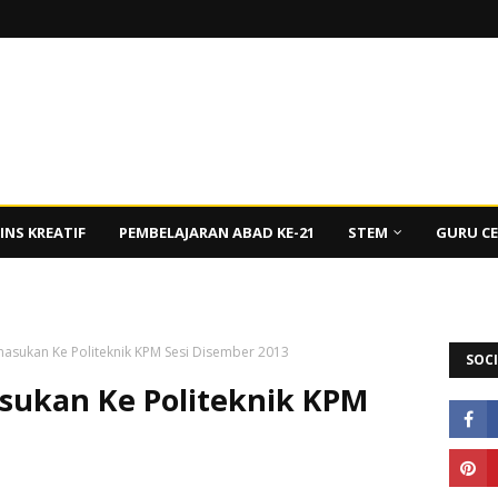
INS KREATIF
PEMBELAJARAN ABAD KE-21
STEM
GURU C
sukan Ke Politeknik KPM Sesi Disember 2013
SOCI
ukan Ke Politeknik KPM