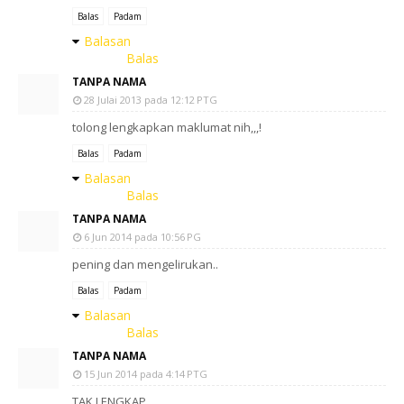
Balas
Padam
Balasan
Balas
TANPA NAMA
28 Julai 2013 pada 12:12 PTG
tolong lengkapkan maklumat nih,,,!
Balas
Padam
Balasan
Balas
TANPA NAMA
6 Jun 2014 pada 10:56 PG
pening dan mengelirukan..
Balas
Padam
Balasan
Balas
TANPA NAMA
15 Jun 2014 pada 4:14 PTG
TAK LENGKAP