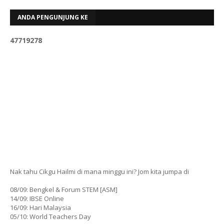
ANDA PENGUNJUNG KE
4
7
7
1
9
2
7
8
Nak tahu Cikgu Hailmi di mana minggu ini? Jom kita jumpa di
08/09: Bengkel & Forum STEM [ASM]
14/09: IBSE Online
16/09: Hari Malaysia
05/10: World Teachers Day