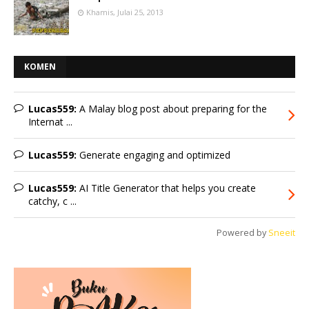
Khamis, Julai 25, 2013
KOMEN
Lucas559:
A Malay blog post about preparing for the
Internat ...
Lucas559:
Generate engaging and optimized
Lucas559:
AI Title Generator that helps you create
catchy, c ...
Powered by
Sneeit