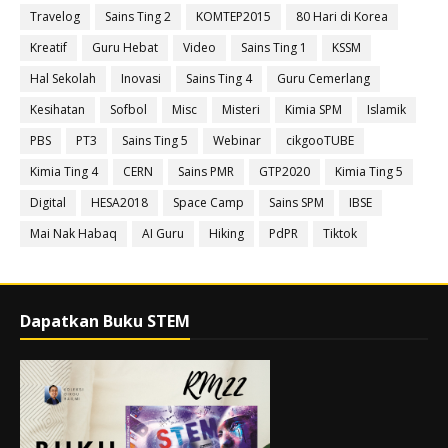
Travelog
Sains Ting 2
KOMTEP2015
80 Hari di Korea
Kreatif
Guru Hebat
Video
Sains Ting 1
KSSM
Hal Sekolah
Inovasi
Sains Ting 4
Guru Cemerlang
Kesihatan
Sofbol
Misc
Misteri
Kimia SPM
Islamik
PBS
PT3
Sains Ting 5
Webinar
cikgooTUBE
Kimia Ting 4
CERN
Sains PMR
GTP2020
Kimia Ting 5
Digital
HESA2018
Space Camp
Sains SPM
IBSE
Mai Nak Habaq
AI Guru
Hiking
PdPR
Tiktok
Dapatkan Buku STEM