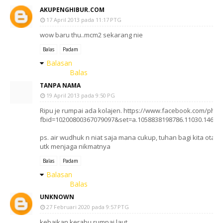
AKUPENGHIBUR.COM
17 April 2013 pada 11:17 PTG
wow baru thu..mcm2 sekarang nie
Balas
Padam
Balasan
Balas
TANPA NAMA
19 April 2013 pada 9:50 PG
Ripu je rumpai ada kolajen. https://www.facebook.com/phot
fbid=10200800367079097&set=a.1058838198786.11030.14608
ps. air wudhuk n niat saja mana cukup, tuhan bagi kita otak
utk menjaga nikmatnya
Balas
Padam
Balasan
Balas
UNKNOWN
27 Februari 2020 pada 9:57 PTG
kebaikan kerabu rumpai laut