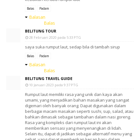
Balas
Padam
Balasan
Balas
BELITUNG TOUR
28 Februari 2020 pada 5:33 PTG
saya suka rumput laut, sedap bila di tambah sirup
Balas
Padam
Balasan
Balas
BELITUNG TRAVEL GUIDE
10 Januari 2023 pada 9:37 PTG
Rumput laut memiliki rasa yang unik dan kaya akan
umami, yang menjadikan bahan masakan yang sangat
digemari oleh banyak orang. Dapat digunakan dalam
berbagai macam masakan seperti sushi, sup, salad, atau
bahkan dimasak sebagai tambahan dalam nasi goreng.
Rasa yang kompleks dari rumput laut ini akan
memberikan sensasi yang menyenangkan di lidah.
Selain itu, dapat di jadikan sebagai alternatif menu yang
sehat, yang dapat memberikan kesan baru dalam