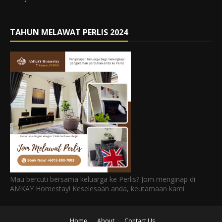
TAHUN MELAWAT PERLIS 2024
Mau bercuti bersama keluarga ke Perlis? Jom menginap di
AMKAY Homestay! Keselesaan anda, keutamaan kami
Home
About
Contact Us