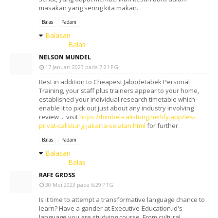
masakan yang sering kita makan.
Balas
Padam
Balasan
Balas
NELSON MUNDEL
17 Januari 2023 pada 7:21 PG
Best in addition to Cheapest Jabodetabek Personal
Training, your staff plus trainers appear to your home,
established your individual research timetable which
enable it to pick out just about any industry involving
review ... visit
https://bimbel-calistung.netlify.app/les-
privat-calistung-jakarta-selatan.html
for further
Balas
Padam
Balasan
Balas
RAFE GROSS
30 Mei 2023 pada 6:29 PTG
Is it time to attempt a transformative language chance to
learn? Have a gander at Executive-Education.id's
language you are studying course. From cultural