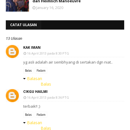
dan Heimlich Manoeuvre
January 16, 2020
CATAT ULASAN
13 Ulasan
KAK IMAN
16 April 2013 pada 8:30 PTG
yg asli adalah air sembhyang di sertakan dgn niat..
Balas
Padam
Balasan
Balas
CIKGU HAILMI
16 April 2013 pada 8:36 PTG
terbaik!! ;)
Balas
Padam
Balasan
Balas