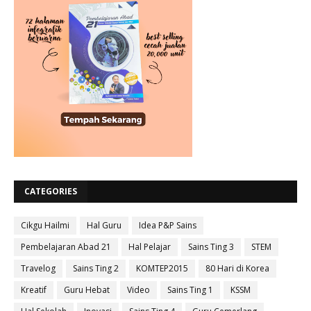
CATEGORIES
Cikgu Hailmi
Hal Guru
Idea P&P Sains
Pembelajaran Abad 21
Hal Pelajar
Sains Ting 3
STEM
Travelog
Sains Ting 2
KOMTEP2015
80 Hari di Korea
Kreatif
Guru Hebat
Video
Sains Ting 1
KSSM