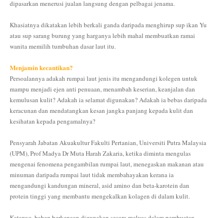
dipasarkan menerusi jualan langsung dengan pelbagai jenama.
Khasiatnya dikatakan lebih berkali ganda daripada menghirup sup ikan Yu
atau sup sarang burung yang harganya lebih mahal membuatkan ramai
wanita memilih tumbuhan dasar laut itu.
Menjamin kecantikan?
Persoalannya adakah rumpai laut jenis itu mengandungi kolegen untuk
mampu menjadi ejen anti penuaan, menambah keserian, keanjalan dan
kemulusan kulit? Adakah ia selamat digunakan? Adakah ia bebas daripada
keracunan dan mendatangkan kesan jangka panjang kepada kulit dan
kesihatan kepada pengamalnya?
Pensyarah Jabatan Akuakultur Fakulti Pertanian, Universiti Putra Malaysia
(UPM), Prof Madya Dr Muta Harah Zakaria, ketika diminta mengulas
mengenai fenomena pengambilan rumpai laut, menegaskan makanan atau
minuman daripada rumpai laut tidak membahayakan kerana ia
mengandungi kandungan mineral, asid amino dan beta-karotein dan
protein tinggi yang membantu mengekalkan kolagen di dalam kulit.
Katanya, bahan berkenaan digunakan secara meluas dalam pembuatan