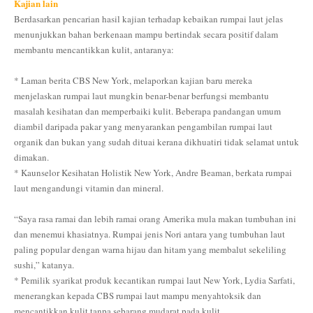
Kajian lain
Berdasarkan pencarian hasil kajian terhadap kebaikan rumpai laut jelas
menunjukkan bahan berkenaan mampu bertindak secara positif dalam
membantu mencantikkan kulit, antaranya:
* Laman berita CBS New York, melaporkan kajian baru mereka
menjelaskan rumpai laut mungkin benar-benar berfungsi membantu
masalah kesihatan dan memperbaiki kulit. Beberapa pandangan umum
diambil daripada pakar yang menyarankan pengambilan rumpai laut
organik dan bukan yang sudah dituai kerana dikhuatiri tidak selamat untuk
dimakan.
* Kaunselor Kesihatan Holistik New York, Andre Beaman, berkata rumpai
laut mengandungi vitamin dan mineral.
“Saya rasa ramai dan lebih ramai orang Amerika mula makan tumbuhan ini
dan menemui khasiatnya. Rumpai jenis Nori antara yang tumbuhan laut
paling popular dengan warna hijau dan hitam yang membalut sekeliling
sushi,” katanya.
* Pemilik syarikat produk kecantikan rumpai laut New York, Lydia Sarfati,
menerangkan kepada CBS rumpai laut mampu menyahtoksik dan
mencantikkan kulit tanpa sebarang mudarat pada kulit.