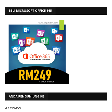
BELI MICROSOFT OFFICE 365
ANDA PENGUNJUNG KE
4
7
7
1
9
4
5
9