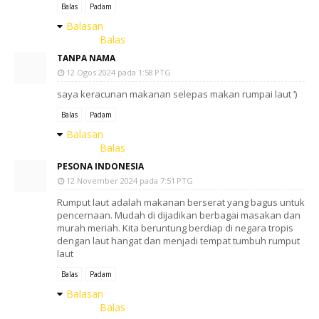
Balas
Padam
Balasan
Balas
TANPA NAMA
12 Ogos 2024 pada 1:58 PTG
saya keracunan makanan selepas makan rumpai laut ‘)
Balas
Padam
Balasan
Balas
PESONA INDONESIA
12 November 2024 pada 7:51 PTG
Rumput laut adalah makanan berserat yang bagus untuk
pencernaan. Mudah di dijadikan berbagai masakan dan
murah meriah. Kita beruntung berdiap di negara tropis
dengan laut hangat dan menjadi tempat tumbuh rumput
laut
Balas
Padam
Balasan
Balas