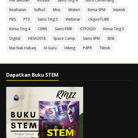
Hal Sekolah
Inovasi
Sains Ting 4
Guru Cemerlang
Kesihatan
Sofbol
Misc
Misteri
Kimia SPM
Islamik
PBS
PT3
Sains Ting 5
Webinar
cikgooTUBE
Kimia Ting 4
CERN
Sains PMR
GTP2020
Kimia Ting 5
Digital
HESA2018
Space Camp
Sains SPM
IBSE
Mai Nak Habaq
AI Guru
Hiking
PdPR
Tiktok
Dapatkan Buku STEM