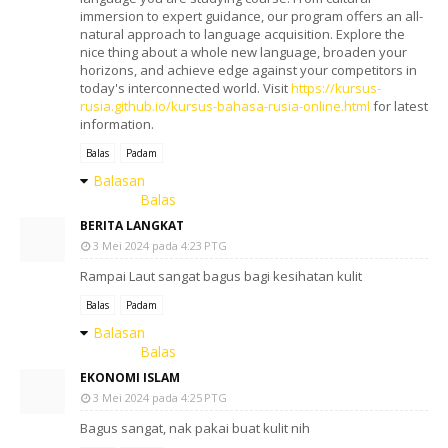
immersion to expert guidance, our program offers an all-
natural approach to language acquisition. Explore the
nice thing about a whole new language, broaden your
horizons, and achieve edge against your competitors in
today's interconnected world. Visit
https://kursus-
rusia.github.io/kursus-bahasa-rusia-online.html
for latest
information.
Balas
Padam
Balasan
Balas
BERITA LANGKAT
3 Mei 2024 pada 4:23 PTG
Rampai Laut sangat bagus bagi kesihatan kulit
Balas
Padam
Balasan
Balas
EKONOMI ISLAM
3 Mei 2024 pada 4:25 PTG
Bagus sangat, nak pakai buat kulit nih