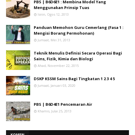
PBS | B6D6E1 : Membina Model Yang
Menggunakan Prinsip Tuas
Isnin, Ogos 12, 2013
Panduan Memohon Guru Cemerlang (Fasa 1 :
Mengisi Borang Permohonan)
Jumaat, Mei 31, 2013
Teknik Menulis Definisi Secara Operasi Bagi
Sains, Fizik, Kimia dan Biologi
Ahad, November 22, 2015
DSKP KSSM Sains Bagi Tingkatan 1 2 3 4 5
Jumaat, Januari 03, 2020
PBS | B6D4E1 Pencemaran Air
Khamis, Julai 25, 2013
KOMEN