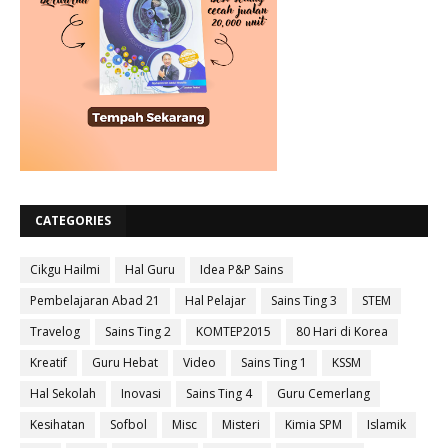
CATEGORIES
Cikgu Hailmi
Hal Guru
Idea P&P Sains
Pembelajaran Abad 21
Hal Pelajar
Sains Ting 3
STEM
Travelog
Sains Ting 2
KOMTEP2015
80 Hari di Korea
Kreatif
Guru Hebat
Video
Sains Ting 1
KSSM
Hal Sekolah
Inovasi
Sains Ting 4
Guru Cemerlang
Kesihatan
Sofbol
Misc
Misteri
Kimia SPM
Islamik