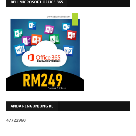
BELI MICROSOFT OFFICE 365
ANDA PENGUNJUNG KE
4
7
7
2
2
9
6
0