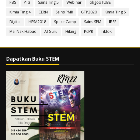
PBS
PT3
Sains Ting 5
Webinar
cikgooTUBE
Kimia Ting 4
CERN
Sains PMR
GTP2020
Kimia Ting 5
Digital
HESA2018
Space Camp
Sains SPM
IBSE
Mai Nak Habaq
AI Guru
Hiking
PdPR
Tiktok
Dapatkan Buku STEM