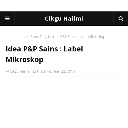
Cikgu Hailmi
Laman utama
Sains Ting 1
Idea P&P Sains : Label Mikroskop
Idea P&P Sains : Label
Mikroskop
Cikgu Hailmi
Ahad, Februari 22, 2015