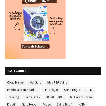
CATEGORIES
Cikgu Hailmi
Hal Guru
Idea P&P Sains
Pembelajaran Abad 21
Hal Pelajar
Sains Ting 3
STEM
Travelog
Sains Ting 2
KOMTEP2015
80 Hari di Korea
Kreatif
Guru Hebat
Video
Sains Ting 1
KSSM