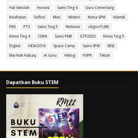
Hal Sekolah
Inovasi
Sains Ting 4
Guru Cemerlang
Kesihatan
Sofbol
Misc
Misteri
Kimia SPM
Islamik
PBS
PT3
Sains Ting 5
Webinar
cikgooTUBE
Kimia Ting 4
CERN
Sains PMR
GTP2020
Kimia Ting 5
Digital
HESA2018
Space Camp
Sains SPM
IBSE
Mai Nak Habaq
AI Guru
Hiking
PdPR
Tiktok
Dapatkan Buku STEM