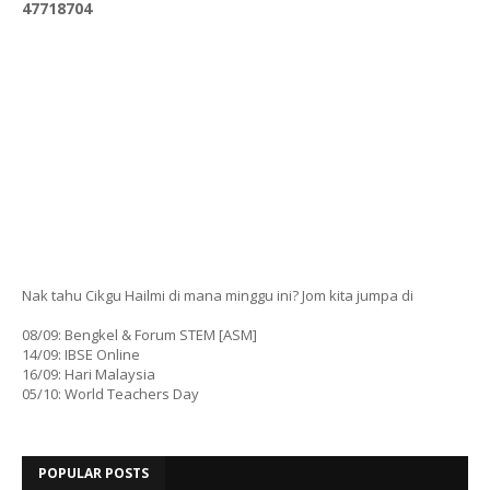
4
7
7
1
8
7
0
4
Nak tahu Cikgu Hailmi di mana minggu ini? Jom kita jumpa di
08/09: Bengkel & Forum STEM [ASM]
14/09: IBSE Online
16/09: Hari Malaysia
05/10: World Teachers Day
POPULAR POSTS