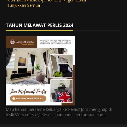
Tunjukkan Semua
TAHUN MELAWAT PERLIS 2024
Mau bercuti bersama keluarga ke Perlis? Jom menginap di
AMKAY Homestay! Keselesaan anda, keutamaan kami