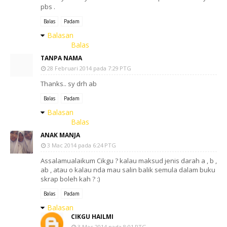
pbs .
Balas
Padam
Balasan
Balas
TANPA NAMA
28 Februari 2014 pada 7:29 PTG
Thanks.. sy drh ab
Balas
Padam
Balasan
Balas
ANAK MANJA
3 Mac 2014 pada 6:24 PTG
Assalamualaikum Cikgu ? kalau maksud jenis darah a , b ,
ab , atau o kalau nda mau salin balik semula dalam buku
skrap boleh kah ? :)
Balas
Padam
Balasan
CIKGU HAILMI
3 Mac 2014 pada 8:01 PTG