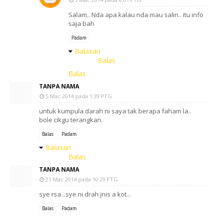
Salam.. Nda apa kalau nda mau salin.. itu info
saja bah
Padam
Balasan
Balas
Balas
TANPA NAMA
5 Mac 2014 pada 1:39 PTG
untuk kumpula darah ni saya tak berapa faham la..
bole cikgu terangkan.
Balas
Padam
Balasan
Balas
TANPA NAMA
21 Mac 2014 pada 10:29 PTG
sye rsa...sye ni drah jnis a kot...
Balas
Padam