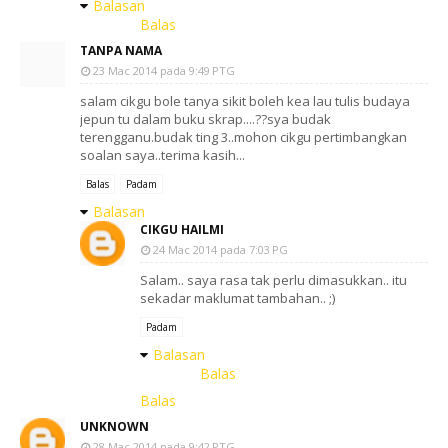
Balasan
Balas
TANPA NAMA
23 Mac 2014 pada 9:49 PTG
salam cikgu bole tanya sikit boleh kea lau tulis budaya
jepun tu dalam buku skrap....??sya budak
terengganu.budak ting 3..mohon cikgu pertimbangkan
soalan saya..terima kasih...
Balas
Padam
Balasan
CIKGU HAILMI
24 Mac 2014 pada 7:03 PG
Salam.. saya rasa tak perlu dimasukkan.. itu
sekadar maklumat tambahan.. ;)
Padam
Balasan
Balas
Balas
UNKNOWN
28 Mac 2014 pada 9:42 PTG