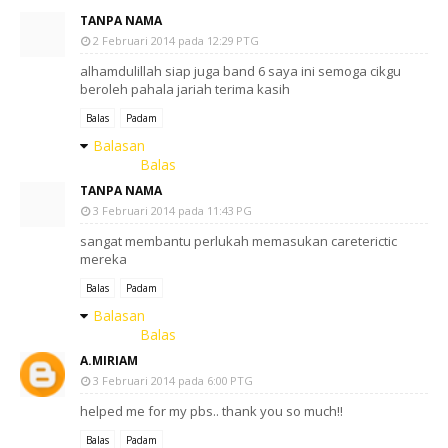
TANPA NAMA
2 Februari 2014 pada 12:29 PTG
alhamdulillah siap juga band 6 saya ini semoga cikgu
beroleh pahala jariah terima kasih
Balas
Padam
Balasan
Balas
TANPA NAMA
3 Februari 2014 pada 11:43 PG
sangat membantu perlukah memasukan careterictic
mereka
Balas
Padam
Balasan
Balas
A.MIRIAM
3 Februari 2014 pada 6:00 PTG
helped me for my pbs.. thank you so much!!
Balas
Padam