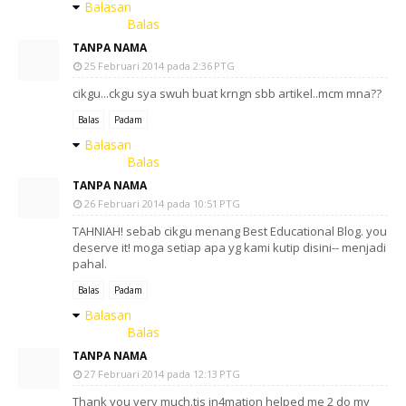
Balasan
Balas
TANPA NAMA
25 Februari 2014 pada 2:36 PTG
cikgu...ckgu sya swuh buat krngn sbb artikel..mcm mna??
Balas
Padam
Balasan
Balas
TANPA NAMA
26 Februari 2014 pada 10:51 PTG
TAHNIAH! sebab cikgu menang Best Educational Blog. you
deserve it! moga setiap apa yg kami kutip disini-- menjadi
pahal.
Balas
Padam
Balasan
Balas
TANPA NAMA
27 Februari 2014 pada 12:13 PTG
Thank you very much.tis in4mation helped me 2 do my