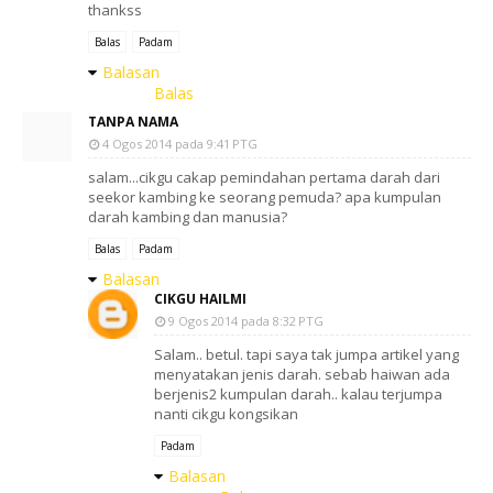
thankss
Balas
Padam
Balasan
Balas
TANPA NAMA
4 Ogos 2014 pada 9:41 PTG
salam...cikgu cakap pemindahan pertama darah dari
seekor kambing ke seorang pemuda? apa kumpulan
darah kambing dan manusia?
Balas
Padam
Balasan
CIKGU HAILMI
9 Ogos 2014 pada 8:32 PTG
Salam.. betul. tapi saya tak jumpa artikel yang
menyatakan jenis darah. sebab haiwan ada
berjenis2 kumpulan darah.. kalau terjumpa
nanti cikgu kongsikan
Padam
Balasan