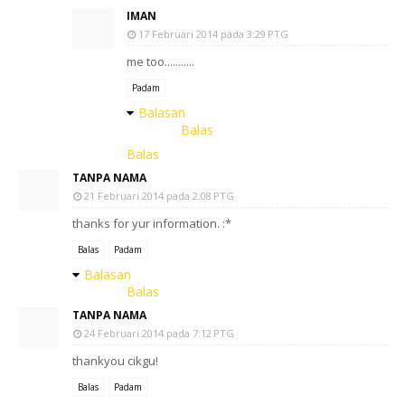
IMAN
17 Februari 2014 pada 3:29 PTG
me too...........
Padam
Balasan
Balas
Balas
TANPA NAMA
21 Februari 2014 pada 2:08 PTG
thanks for yur information. :*
Balas
Padam
Balasan
Balas
TANPA NAMA
24 Februari 2014 pada 7:12 PTG
thankyou cikgu!
Balas
Padam