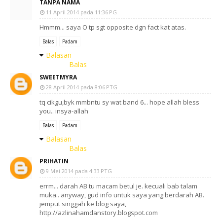
TANPA NAMA
11 April 2014 pada 11:36 PG
Hmmm... saya O tp sgt opposite dgn fact kat atas.
Balas
Padam
Balasan
Balas
SWEETMYRA
28 April 2014 pada 8:06 PTG
tq cikgu,byk mmbntu sy wat band 6... hope allah bless
you.. insya-allah
Balas
Padam
Balasan
Balas
PRIHATIN
9 Mei 2014 pada 4:33 PTG
errm... darah AB tu macam betul je. kecuali bab talam
muka.. anyway, gud info untuk saya yang berdarah AB.
jemput singgah ke blog saya,
http://azlinahamdanstory.blogspot.com