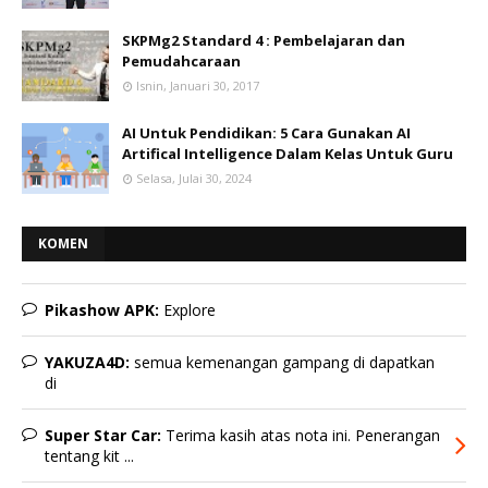
SKPMg2 Standard 4 : Pembelajaran dan
Pemudahcaraan
Isnin, Januari 30, 2017
AI Untuk Pendidikan: 5 Cara Gunakan AI
Artifical Intelligence Dalam Kelas Untuk Guru
Selasa, Julai 30, 2024
KOMEN
Pikashow APK:
Explore
YAKUZA4D:
semua kemenangan gampang di dapatkan
di
Super Star Car:
Terima kasih atas nota ini. Penerangan
tentang kit ...