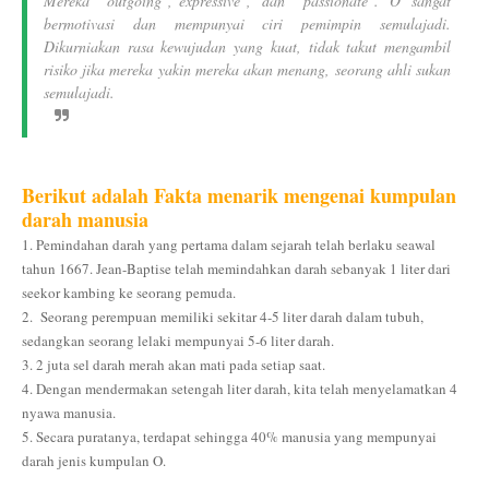
Mereka "outgoing","expressive", dan "passionate". O sangat
bermotivasi dan mempunyai ciri pemimpin semulajadi.
Dikurniakan rasa kewujudan yang kuat, tidak takut mengambil
risiko jika mereka yakin mereka akan menang, seorang ahli sukan
semulajadi.
Berikut adalah Fakta menarik mengenai kumpulan
darah manusia
1. Pemindahan darah yang pertama dalam sejarah telah berlaku seawal
tahun 1667. Jean-Baptise telah memindahkan darah sebanyak 1 liter dari
seekor kambing ke seorang pemuda.
2. Seorang perempuan memiliki sekitar 4-5 liter darah dalam tubuh,
sedangkan seorang lelaki mempunyai 5-6 liter darah.
3. 2 juta sel darah merah akan mati pada setiap saat.
4. Dengan mendermakan setengah liter darah, kita telah menyelamatkan 4
nyawa manusia.
5. Secara puratanya, terdapat sehingga 40% manusia yang mempunyai
darah jenis kumpulan O.