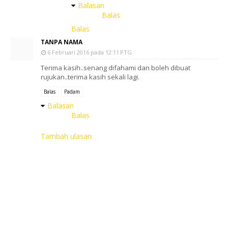
Balasan
Balas
Balas
TANPA NAMA
6 Februari 2016 pada 12:11 PTG
Terima kasih..senang difahami dan boleh dibuat
rujukan..terima kasih sekali lagi.
Balas
Padam
Balasan
Balas
Tambah ulasan