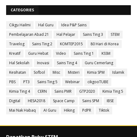
CATEGORIES
Cikgu Hailmi
Hal Guru
Idea P&P Sains
Pembelajaran Abad 21
Hal Pelajar
Sains Ting 3
STEM
Travelog
Sains Ting 2
KOMTEP2015
80 Hari di Korea
Kreatif
Guru Hebat
Video
Sains Ting 1
KSSM
Hal Sekolah
Inovasi
Sains Ting 4
Guru Cemerlang
Kesihatan
Sofbol
Misc
Misteri
Kimia SPM
Islamik
PBS
PT3
Sains Ting 5
Webinar
cikgooTUBE
Kimia Ting 4
CERN
Sains PMR
GTP2020
Kimia Ting 5
Digital
HESA2018
Space Camp
Sains SPM
IBSE
Mai Nak Habaq
AI Guru
Hiking
PdPR
Tiktok