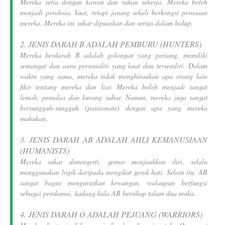
Mereka setia dengan kawan dan rakan sekerja. Mereka boleh
menjadi perahsia, kuat, tetapi jarang sekali berkongsi perasaan
mereka. Mereka ini sukar dipuaskan dan serius dalam hidup.
2. JENIS DARAH B ADALAH PEMBURU (HUNTERS)
Mereka berdarah B adalah golongan yang periang, memiliki
semangat dan aura personaliti yang kuat dan tersendiri. Dalam
waktu yang sama, mereka tidak menghiraukan apa orang lain
fikir tentang mereka dan liar. Mereka boleh menjadi sangat
lemah, pemalas dan kurang sabar. Namun, mereka juga sangat
bersungguh-sungguh (passionate) dengan apa yang mereka
mahukan.
3. JENIS DARAH AB ADALAH AHLI KEMANUSIAAN
(HUMANISTS)
Mereka sukar dimengerti, gemar menjauhkan diri, selalu
menggunakan logik daripada mengikut gerak hati. Selain itu, AB
sangat bagus menguruskan kewangan, walaupun berfungsi
sebagai pendamai, kadang kala AB bersikap talam dua muka.
4. JENIS DARAH O ADALAH PEJUANG (WARRIORS)