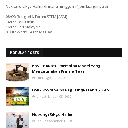
Nak tahu Cikgu Hailmi di mana minggu ini? Jom kita jumpa di
08/09: Bengkel & Forum STEM [ASM]
14/09: IBSE Online
16/09: Hari Malaysia
05/10: World Teachers Day
POPULAR POSTS
PBS | B6D6E1 : Membina Model Yang
Menggunakan Prinsip Tuas
Isnin, Ogos 12, 2013
DSKP KSSM Sains Bagi Tingkatan 1 2 3 4 5
Jumaat, Januari 03, 2020
Hubungi Cikgu Hailmi
Rabu, September 11, 2019