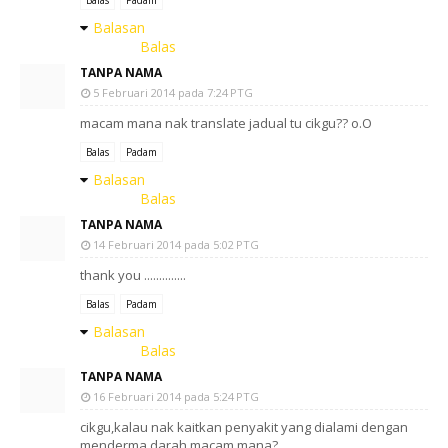
Balas
Padam
Balasan
Balas
TANPA NAMA
5 Februari 2014 pada 7:24 PTG
macam mana nak translate jadual tu cikgu?? o.O
Balas
Padam
Balasan
Balas
TANPA NAMA
14 Februari 2014 pada 5:02 PTG
thank you ..............
Balas
Padam
Balasan
Balas
TANPA NAMA
16 Februari 2014 pada 5:24 PTG
cikgu,kalau nak kaitkan penyakit yang dialami dengan
menderma darah macam mana?