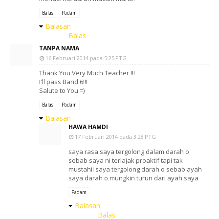
Balas
Padam
Balasan
Balas
TANPA NAMA
16 Februari 2014 pada 5:25 PTG
Thank You Very Much Teacher !!!
I'll pass Band 6!!!
Salute to You =)
Balas
Padam
Balasan
HAWA HAMDI
17 Februari 2014 pada 3:28 PTG
saya rasa saya tergolong dalam darah o
sebab saya ni terlajak proaktif tapi tak
mustahil saya tergolong darah o sebab ayah
saya darah o mungkin turun dari ayah saya
Padam
Balasan
Balas