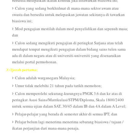
bersedia melepaskan ikatan kontrak jika ditawarkan biasiswa ini;
Calon yang sedang berkhidmat di mana-mana sektor awam atau
swasta dan bersedia untuk melepaskan jawatan sekiranya di tawarkan
biasiswa ini;
Mod pengajian mestilah dalam mod penyelidikan dan sepenuh masa;
dan
Calon sedang mengikuti pengajian di peringkat Sarjana atau telah
mendapat tempat mengikuti pengajian dalam bidang sains tulen sama
ada di dalam negara atau di universiti-universiti yang disenaraikan
melalui portal permohonan.
3) Ijazah pertama;
Calon adalah warganegara Malaysia;
Umur tidak melebihi 21 tahun pada tarikh memohon;
Calon memperolehi sekurang-kurangnya PNGK 3.6 dan ke atas di
peringkat Asasi Sains/Matrikulasi/STPM/Diploma, Skala 1800/2400
untuk semua ujian dalam SAT, 30/45 dalam IB dan 4A dalam A Level;
Pelajar-pelajar yang berada di semester akhir di semua IPT; dan
Pelajar belum lagi menerima menerima sebarang biasiswa / tajaan /
ikatan perjanjian dari mana-mana penaja.