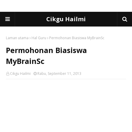
Cikgu Hailmi
Laman utama
Hal Guru
Permohonan Biasiswa MyBrainSc
Permohonan Biasiswa
MyBrainSc
Cikgu Hailmi
Rabu, September 11, 2013