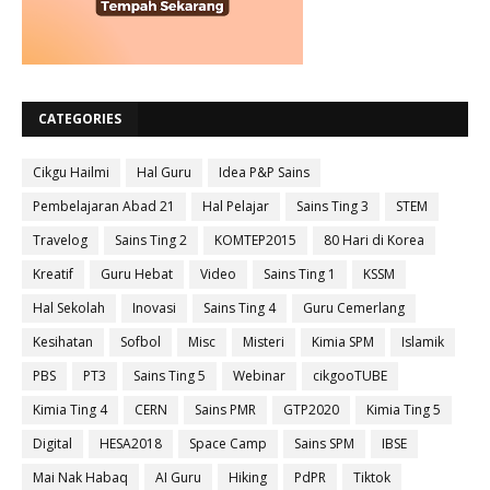
CATEGORIES
Cikgu Hailmi
Hal Guru
Idea P&P Sains
Pembelajaran Abad 21
Hal Pelajar
Sains Ting 3
STEM
Travelog
Sains Ting 2
KOMTEP2015
80 Hari di Korea
Kreatif
Guru Hebat
Video
Sains Ting 1
KSSM
Hal Sekolah
Inovasi
Sains Ting 4
Guru Cemerlang
Kesihatan
Sofbol
Misc
Misteri
Kimia SPM
Islamik
PBS
PT3
Sains Ting 5
Webinar
cikgooTUBE
Kimia Ting 4
CERN
Sains PMR
GTP2020
Kimia Ting 5
Digital
HESA2018
Space Camp
Sains SPM
IBSE
Mai Nak Habaq
AI Guru
Hiking
PdPR
Tiktok