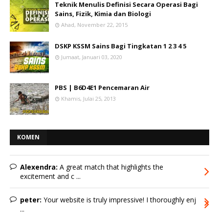
Teknik Menulis Definisi Secara Operasi Bagi
Sains, Fizik, Kimia dan Biologi
Ahad, November 22, 2015
DSKP KSSM Sains Bagi Tingkatan 1 2 3 4 5
Jumaat, Januari 03, 2020
PBS | B6D4E1 Pencemaran Air
Khamis, Julai 25, 2013
KOMEN
Alexendra:
A great match that highlights the
excitement and c ...
peter:
Your website is truly impressive! I thoroughly enj
...