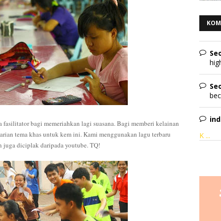
KOM
Seo
hig
Seo
bec
in
ra fasilitator bagi memeriahkan lagi suasana.
Bagi memberi kelainan
n tarian tema khas untuk kem ini. Kami menggunakan lagu terbaru
K ...
n juga diciplak daripada youtube. TQ!