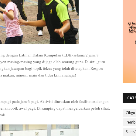
ung dengan Latihan Dalam Kumpulan (LDK) selama 2 jam. 8
en masing-masing yang dijaga oleh seorang guru. Di sini, guru
gkan jawapan bagi topik fokus yang telah ditetapkan. Respon
 makan, minum, main dan tidur kimia sahaja!
CAT
mpagi pada jam 6 pagi. Aktiviti diuruskan oleh fasilitator, dengan
enamrobik awal pagi. Di samping dapat mengeluarkan peluh sihat,
Cikgu
kali.
Pembe
Sains 