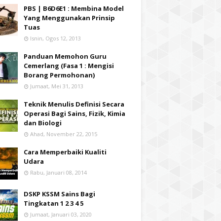
PBS | B6D6E1 : Membina Model
Yang Menggunakan Prinsip
Tuas
Isnin, Ogos 12, 2013
Panduan Memohon Guru
Cemerlang (Fasa 1 : Mengisi
Borang Permohonan)
Jumaat, Mei 31, 2013
Teknik Menulis Definisi Secara
Operasi Bagi Sains, Fizik, Kimia
dan Biologi
Ahad, November 22, 2015
Cara Memperbaiki Kualiti
Udara
Rabu, Januari 08, 2014
DSKP KSSM Sains Bagi
Tingkatan 1 2 3 4 5
Jumaat, Januari 03, 2020