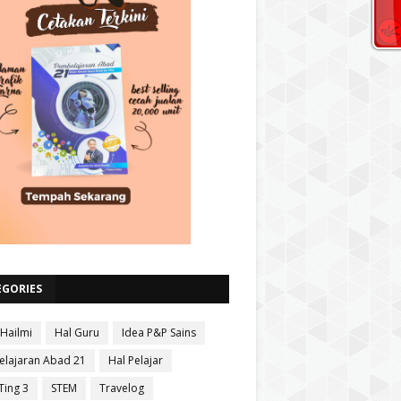
EGORIES
 Hailmi
Hal Guru
Idea P&P Sains
lajaran Abad 21
Hal Pelajar
Ting 3
STEM
Travelog