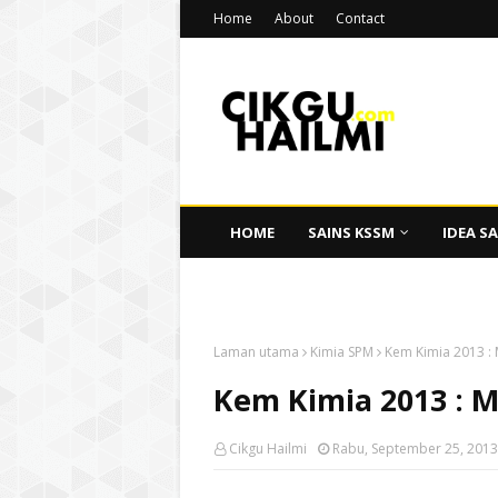
Home
About
Contact
HOME
SAINS KSSM
IDEA SA
CIKGU HAILMI
Laman utama
Kimia SPM
Kem Kimia 2013 : 
Kem Kimia 2013 : M
Cikgu Hailmi
Rabu, September 25, 2013