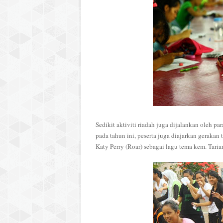
Sedikit aktiviti riadah juga dijalankan oleh pa
pada tahun ini, peserta juga diajarkan geraka
Katy Perry (Roar) sebagai lagu tema kem. Taria