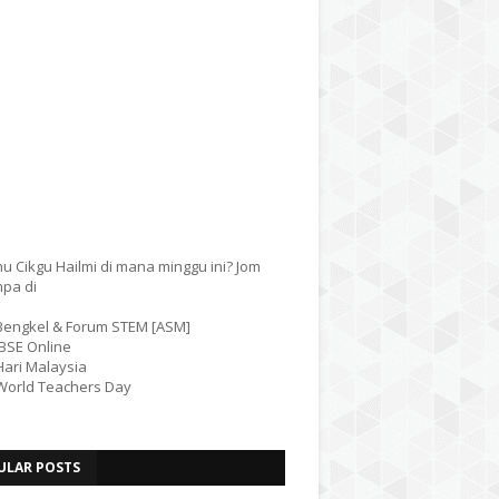
u Cikgu Hailmi di mana minggu ini? Jom
mpa di
 Bengkel & Forum STEM [ASM]
IBSE Online
Hari Malaysia
 World Teachers Day
ULAR POSTS