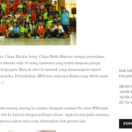
mia, Cikgu Mackie Juing, Cikgu Belle Mahony sebagai penyelaras,
dibantu oleh 10 orang fasilitator yang terdiri daripada pelajar
kerja guru. Banyak aktiviti menarik yang dirancangkan seperti
Nak tah
ukaneka, Persembahan, BBQ dan explorace Kimia yang diberi nama
kita ju
 ;)
08/09:
14/09: 
16/09: 
05/10:
 diri masing-masing ke asrama. Daripada seramai 98 calon SPM pada
 diri ke kem ini dengan pelbagai alasan. Agak kecewa pada mulanya,
mensia-siakan masa yang diluangkan oleh peserta lain.
POP