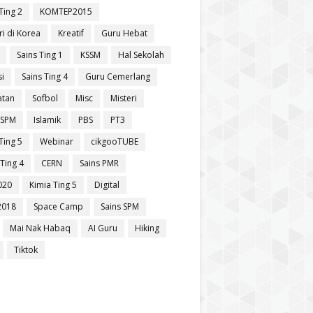
Ting 2
KOMTEP2015
ri di Korea
Kreatif
Guru Hebat
Sains Ting 1
KSSM
Hal Sekolah
si
Sains Ting 4
Guru Cemerlang
atan
Sofbol
Misc
Misteri
 SPM
Islamik
PBS
PT3
Ting 5
Webinar
cikgooTUBE
Ting 4
CERN
Sains PMR
020
Kimia Ting 5
Digital
2018
Space Camp
Sains SPM
Mai Nak Habaq
AI Guru
Hiking
Tiktok