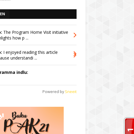
EN
:
The Program Home Visit initiative
hlights how p ...
:
I enjoyed reading this article
ause understandi ...
dramma indlu:
Powered by
Sneeit