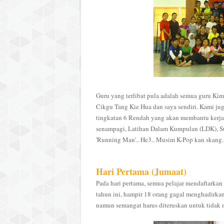
Guru yang terlibat pula adalah semua guru Ki
Cikgu Tang Kie Hua dan saya sendiri. Kami juga 
tingkatan 6 Rendah yang akan membantu kerja-
senampagi, Latihan Dalam Kumpulan (LDK), S
'Running Man'.. He3.. Musim K-Pop kan skang..
Hari Pertama (Jumaat)
Pada hari pertama, semua pelajar mendaftarkan
tahun ini, hampir 18 orang gagal menghadirkan
namun semangat harus diteruskan untuk tidak 