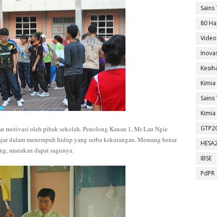
Sains 
80 Ha
Video
Inova
Kesih
Kimia
Sains 
Kimia 
GTP2
n motivasi oleh pihak sekolah. Penolong Kanan 1, Mr Lau Ngie
ajar dalam menempuh hidup yang serba kekurangan. Memang benar
HESA
yung, manakan dapat sagunya.
IBSE
PdPR