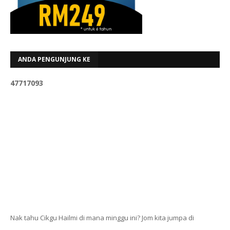
ANDA PENGUNJUNG KE
4
7
7
1
7
0
9
3
Nak tahu Cikgu Hailmi di mana minggu ini? Jom kita jumpa di