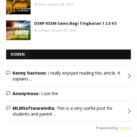
Rabu, Januari 08, 2014
DSKP KSSM Sains Bagi Tingkatan 1 2 3 4 5
Jumaat, Januari 03, 2020
KOMEN
Kenny harrison:
I really enjoyed reading this article. It
explains ...
Anonymous:
I use the
MLMSoftwareIndia:
This is a very useful post for
students and parent ...
Powered by
Sneeit