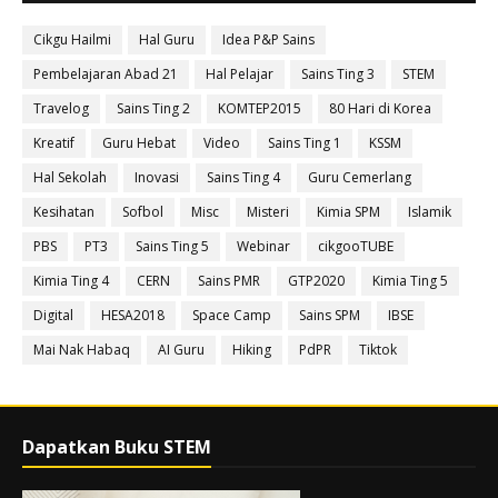
Cikgu Hailmi
Hal Guru
Idea P&P Sains
Pembelajaran Abad 21
Hal Pelajar
Sains Ting 3
STEM
Travelog
Sains Ting 2
KOMTEP2015
80 Hari di Korea
Kreatif
Guru Hebat
Video
Sains Ting 1
KSSM
Hal Sekolah
Inovasi
Sains Ting 4
Guru Cemerlang
Kesihatan
Sofbol
Misc
Misteri
Kimia SPM
Islamik
PBS
PT3
Sains Ting 5
Webinar
cikgooTUBE
Kimia Ting 4
CERN
Sains PMR
GTP2020
Kimia Ting 5
Digital
HESA2018
Space Camp
Sains SPM
IBSE
Mai Nak Habaq
AI Guru
Hiking
PdPR
Tiktok
Dapatkan Buku STEM